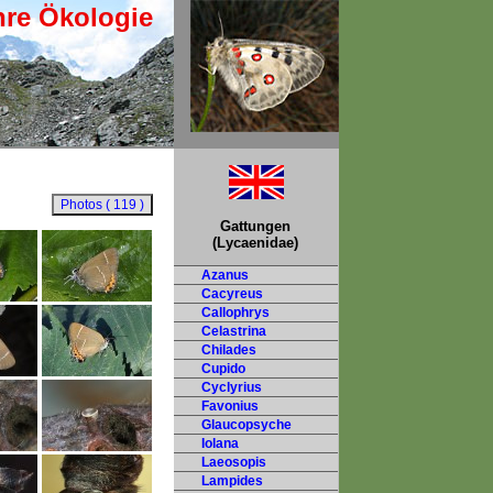
hre Ökologie
Gattungen
(Lycaenidae)
Azanus
Cacyreus
Callophrys
Celastrina
Chilades
Cupido
Cyclyrius
Favonius
Glaucopsyche
Iolana
Laeosopis
Lampides