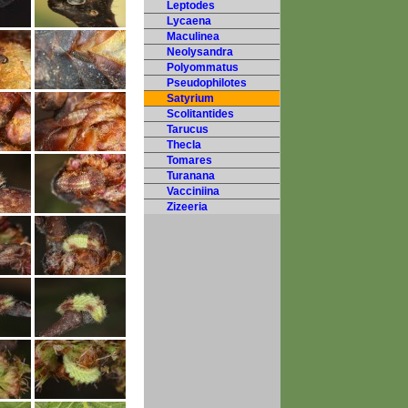
Leptodes
Lycaena
Maculinea
Neolysandra
Polyommatus
Pseudophilotes
Satyrium
Scolitantides
Tarucus
Thecla
Tomares
Turanana
Vacciniina
Zizeeria