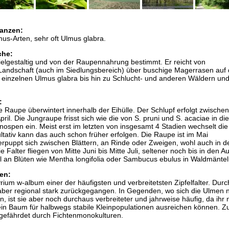
anzen:
us-Arten, sehr oft Ulmus glabra.
che:
elgestaltig und von der Raupennahrung bestimmt. Er reicht von
Landschaft (auch im Siedlungsbereich) über buschige Magerrasen auf 
 einzelnen Ulmus glabra bis hin zu Schlucht- und anderen Wäldern un
:
e Raupe überwintert innerhalb der Eihülle. Der Schlupf erfolgt zwische
il. Die Jungraupe frisst sich wie die von S. pruni und S. acaciae in die
ospen ein. Meist erst im letzten von insgesamt 4 Stadien wechselt di
ultativ kann das auch schon früher erfolgen. Die Raupe ist im Mai
puppt sich zwischen Blättern, an Rinde oder Zweigen, wohl auch in de
Falter fliegen von Mitte Juni bis Mitte Juli, seltener noch bis in den A
an Blüten wie Mentha longifolia oder Sambucus ebulus in Waldmäntel
en:
rium w-album einer der häufigsten und verbreitetsten Zipfelfalter. Durc
 aber regional stark zurückgegangen. In Gegenden, wo sich die Ulmen 
, ist sie aber noch durchaus verbreiteter und jahrweise häufig, da ihr 
ein Baum für halbwegs stabile Kleinpopulationen ausreichen können. 
 gefährdet durch Fichtenmonokulturen.