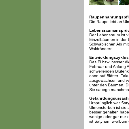
Raupennahrungspfl
Die Raupe lebt an Ulm
Lebensraumansprü
Der Lebensraum ist vi
Einzelbäumen in der 
Schwäbischen Alb mit
Waldrändern.
Entwicklungszyklus
Das Ei bzw. besser di
Februar und Anfang Apr
schwellenden Blütenkn
dann auf Blätter. Fak
ausgewachsen und ver
unter den Bäumen. Die 
Sie sauegn manchmal 
Gefährdungsursach
Ursprünglich war Saty
Ulmensterben ist sie
besser gehalten haben
wenige oder gar nur 
ist Satyrium w-album