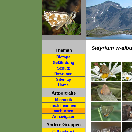
Satyrium w-alb
Themen
Biotope
Gefährdung
Schutz
Download
Sitemap
Home
Artportraits
Methodik
nach Familien
nach Arten
Artnavigator
Andere Gruppen
Orthoptera /