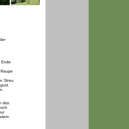
der
d
n Ende
e Raupe
r Streu
ugust.
n.
h das
noch
nur
Zudem