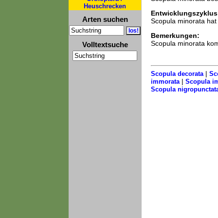
Heuschrecken
Entwicklungszyklus
Arten suchen
Scopula minorata hat
Bemerkungen:
Scopula minorata komm
Volltextsuche
|
Scopula decorata
Sc
|
immorata
Scopula i
Scopula nigropunctat