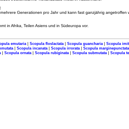
:
 mehrere Generationen pro Jahr und kann fast ganzjährig angetroffen 
t in Afrika, Teilen Asiens und in Südeuropa vor.
|
|
|
opula emutaria
Scopula floslactata
Scopula guancharia
Scopula imit
|
|
|
mmutata
Scopula incanata
Scopula irrorata
Scopula marginepunctata
|
|
|
|
a
Scopula ornata
Scopula rubiginata
Scopula submutata
Scopula te