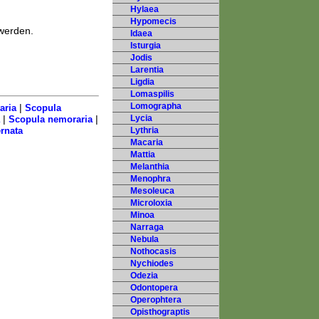
Hylaea
Hypomecis
werden.
Idaea
Isturgia
Jodis
Larentia
Ligdia
Lomaspilis
Lomographa
|
aria
Scopula
|
|
Lycia
Scopula nemoraria
rnata
Lythria
Macaria
Mattia
Melanthia
Menophra
Mesoleuca
Microloxia
Minoa
Narraga
Nebula
Nothocasis
Nychiodes
Odezia
Odontopera
Operophtera
Opisthograptis