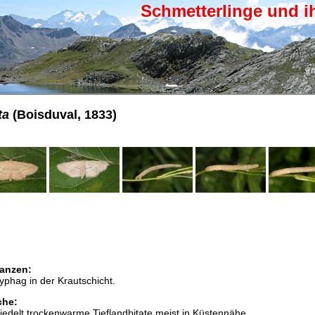
Schmetterlinge und i
ta
(Boisduval, 1833)
anzen:
phag in der Krautschicht.
che:
edelt trockenwarme Tieflandbitate meist in Küstennähe.