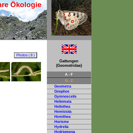
hre Ökologie
Gattungen
(Geometridae)
A - F
G - Z
Geometra
Gnophos
Gymnoscelis
Heliomata
Heliothea
Hemistola
Hemithea
Horisme
Hydrelia
Hydriomena