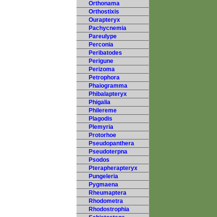
Orthonama
Orthostixis
Ourapteryx
Pachycnemia
Pareulype
Perconia
Peribatodes
Perigune
Perizoma
Petrophora
Phaiogramma
Phibalapteryx
Phigalia
Philereme
Plagodis
Plemyria
Protorhoe
Pseudopanthera
Pseudoterpna
Psodos
Pterapherapteryx
Pungeleria
Pygmaena
Rheumaptera
Rhodometra
Rhodostrophia