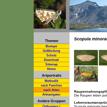
Scopula minora
Themen
Biotope
Gefährdung
Schutz
Download
Sitemap
Home
Artportraits
Methodik
nach Familien
nach Arten
Raupennahrungspfl
Artnavigator
Die Raupen leben poly
Andere Gruppen
Lebensraumansprü
Scopula minorata besi
Orthoptera /