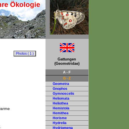
hre Ökologie
Gattungen
(Geometridae)
A - F
G - Z
Geometra
Gnophos
Gymnoscelis
Heliomata
Heliothea
warme
Hemistola
Hemithea
Horisme
Hydrelia
.
Hydriomena