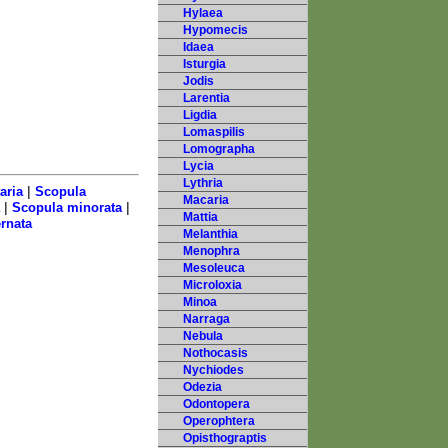
Hylaea
Hypomecis
Idaea
Isturgia
Jodis
Larentia
Ligdia
Lomaspilis
Lomographa
Lycia
Lythria
|
aria
Scopula
Macaria
|
|
Scopula minorata
Mattia
rnata
Melanthia
Menophra
Mesoleuca
Microloxia
Minoa
Narraga
Nebula
Nothocasis
Nychiodes
Odezia
Odontopera
Operophtera
Opisthograptis