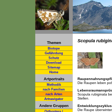
Scopula rubigin
Themen
Biotope
Gefährdung
Schutz
Download
Sitemap
Home
Artportraits
Raupennahrungspfl
Die Raupen leben poly
Methodik
nach Familien
Lebensraumansprü
nach Arten
Scopula rubiginata b
Stellen.
Artnavigator
Andere Gruppen
Entwicklungszyklus
Die Raupe überwintert
Orthoptera /