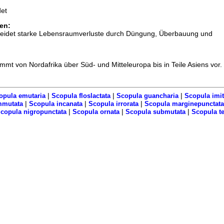
et
en:
rleidet starke Lebensraumverluste durch Düngung, Überbauung und
mmt von Nordafrika über Süd- und Mitteleuropa bis in Teile Asiens vor.
|
|
|
opula emutaria
Scopula floslactata
Scopula guancharia
Scopula imit
|
|
|
mmutata
Scopula incanata
Scopula irrorata
Scopula marginepunctata
|
|
|
copula nigropunctata
Scopula ornata
Scopula submutata
Scopula te