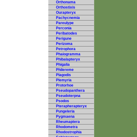
Orthonama
Orthostixis
Ourapteryx
Pachycnemia
Pareulype
Perconia
Peribatodes
Perigune
Perizoma
Petrophora
Phaiogramma
Phibalapteryx
Phigalia
Philereme
Plagodis
Plemyria
Protorhoe
Pseudopanthera
Pseudoterpna
Psodos
Pterapherapteryx
Pungeleria
Pygmaena
Rheumaptera
Rhodometra
Rhodostrophia