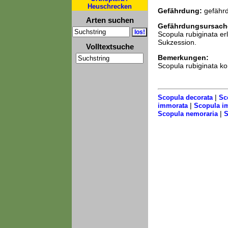
Heuschrecken
Gefährdung:
gefährd
Arten suchen
Gefährdungsursach
Scopula rubiginata e
Sukzession.
Volltextsuche
Bemerkungen:
Scopula rubiginata ko
|
Scopula decorata
Sc
|
immorata
Scopula i
|
Scopula nemoraria
S