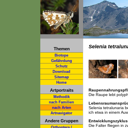
Selenia tetralun
Themen
Biotope
Gefährdung
Schutz
Download
Sitemap
Home
Artportraits
Raupennahrungspfl
Die Raupe lebt polyph
Methodik
nach Familien
Lebensraumansprü
nach Arten
Selenia tetralunaria b
ich etwa in einem Auw
Artnavigator
Andere Gruppen
Entwicklungszyklus
Die Falter fliegen in
Orthoptera /