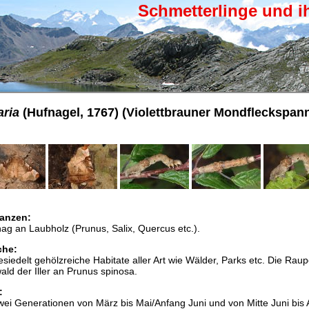
Schmetterlinge und i
aria
(Hufnagel, 1767) (Violettbrauner Mondfleckspann
anzen:
ag an Laubholz (Prunus, Salix, Quercus etc.).
che:
esiedelt gehölzreiche Habitate aller Art wie Wälder, Parks etc. Die Rau
ald der Iller an Prunus spinosa.
:
 zwei Generationen von März bis Mai/Anfang Juni und von Mitte Juni bis 