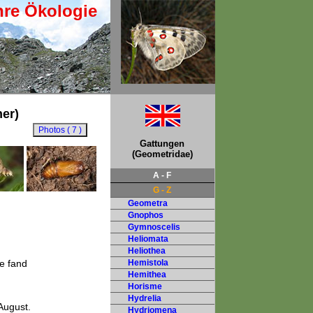
hre Ökologie
er)
Gattungen
(Geometridae)
A - F
G - Z
Geometra
Gnophos
Gymnoscelis
Heliomata
Heliothea
pe fand
Hemistola
Hemithea
Horisme
Hydrelia
August.
Hydriomena