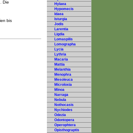
. Die
Hylaea
Hypomecis
Idaea
Isturgia
ien bis
Jodis
Larentia
Ligdia
Lomaspilis
Lomographa
Lycia
Lythria
Macaria
Mattia
Melanthia
Menophra
Mesoleuca
Microloxia
Minoa
Narraga
Nebula
Nothocasis
Nychiodes
Odezia
Odontopera
Operophtera
Opisthograptis