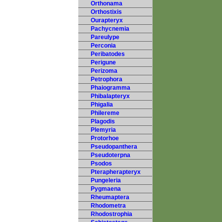
Orthonama
Orthostixis
Ourapteryx
Pachycnemia
Pareulype
Perconia
Peribatodes
Perigune
Perizoma
Petrophora
Phaiogramma
Phibalapteryx
Phigalia
Philereme
Plagodis
Plemyria
Protorhoe
Pseudopanthera
Pseudoterpna
Psodos
Pterapherapteryx
Pungeleria
Pygmaena
Rheumaptera
Rhodometra
Rhodostrophia