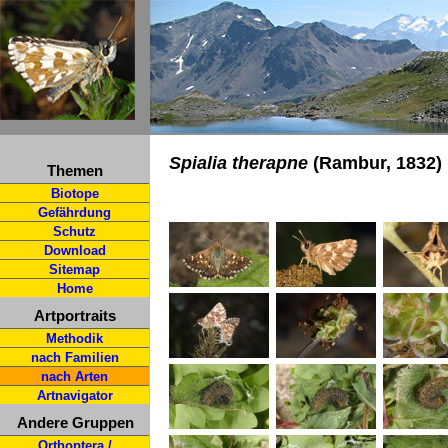
Spialia therapne
(Rambur, 1832)
Themen
Biotope
Gefährdung
Schutz
Download
Sitemap
Home
Artportraits
Methodik
nach Familien
nach Arten
Artnavigator
Andere Gruppen
Orthoptera /