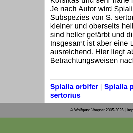
Korsikas und sehr nahe m
Je nach Autor wird Spial
Subspezies von S. sertori
kleiner und oberseits he
sind heller gefärbt und d
Insgesamt ist aber eine 
ausreichend. Hier liegt a
Betrachtungsweisen nach
|
Spialia orbifer
Spialia 
sertorius
© Wolfgang Wagner 2005-2026 |
Imp