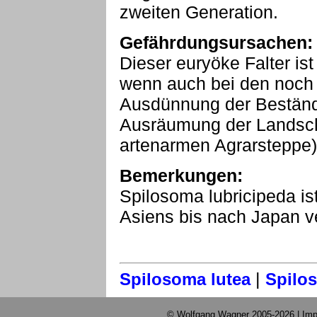
zweiten Generation.
Gefährdungsursachen:
Dieser euryöke Falter ist 
wenn auch bei den noch 
Ausdünnung der Bestände
Ausräumung der Landscha
artenarmen Agrarsteppe)
Bemerkungen:
Spilosoma lubricipeda is
Asiens bis nach Japan ve
|
Spilosoma lutea
Spilo
© Wolfgang Wagner 2005-2026 |
Imp