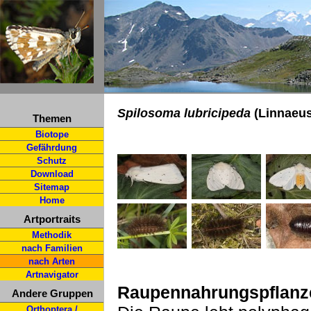
Spilosoma lubricipeda
(Linnaeus,
Themen
Biotope
Gefährdung
Schutz
Download
Sitemap
Home
Artportraits
Methodik
nach Familien
nach Arten
Artnavigator
Raupennahrungspflanz
Andere Gruppen
Orthoptera /