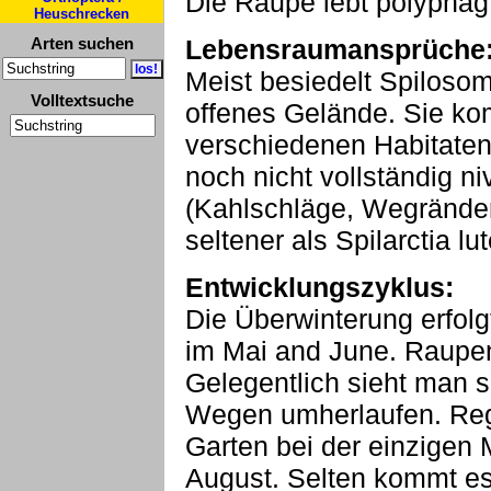
Die Raupe lebt polyphag 
Heuschrecken
Arten suchen
Lebensraumansprüche
Meist besiedelt Spilosom
Volltextsuche
offenes Gelände. Sie ko
verschiedenen Habitaten
noch nicht vollständig ni
(Kahlschläge, Wegränder)
seltener als Spilarctia lu
Entwicklungszyklus:
Die Überwinterung erfolgt
im Mai and June. Raupen
Gelegentlich sieht man 
Wegen umherlaufen. Reg
Garten bei der einzigen
August. Selten kommt es 