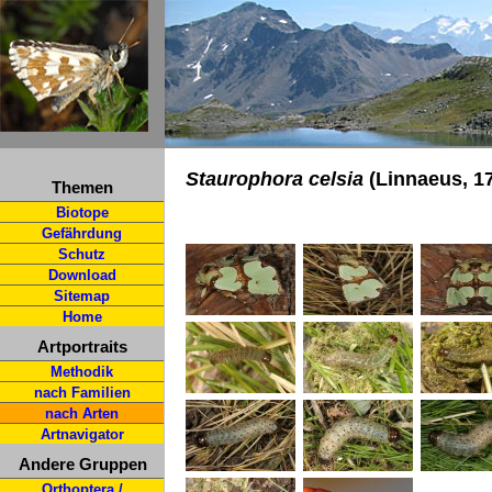
Staurophora celsia
(Linnaeus, 17
Themen
Biotope
Gefährdung
Schutz
Download
Sitemap
Home
Artportraits
Methodik
nach Familien
nach Arten
Artnavigator
Andere Gruppen
Orthoptera /