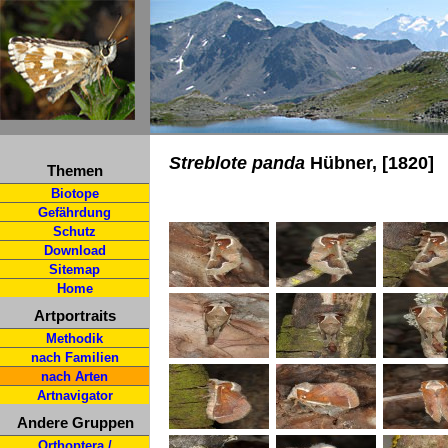
Streblote panda
Hübner, [1820]
Themen
Biotope
Gefährdung
Schutz
Download
Sitemap
Home
Artportraits
Methodik
nach Familien
nach Arten
Artnavigator
Andere Gruppen
Orthoptera /