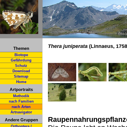
Thera juniperata
(Linnaeus, 1758
Themen
Biotope
Gefährdung
Schutz
Download
Sitemap
Home
Artportraits
Methodik
nach Familien
nach Arten
Artnavigator
Raupennahrungspflanz
Andere Gruppen
Orthoptera /