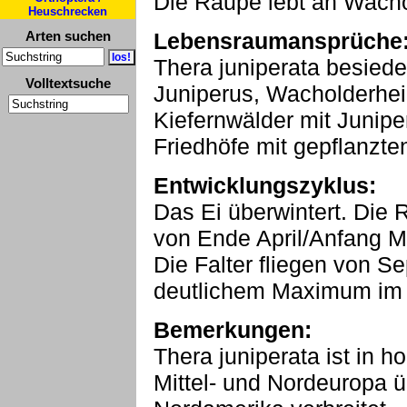
Die Raupe lebt an Wacho
Heuschrecken
Arten suchen
Lebensraumansprüche
Thera juniperata besied
Volltextsuche
Juniperus, Wacholderhe
Kiefernwälder mit Junip
Friedhöfe mit gepflanzte
Entwicklungszyklus:
Das Ei überwintert. Die 
von Ende April/Anfang M
Die Falter fliegen von 
deutlichem Maximum im 
Bemerkungen:
Thera juniperata ist in h
Mittel- und Nordeuropa ü