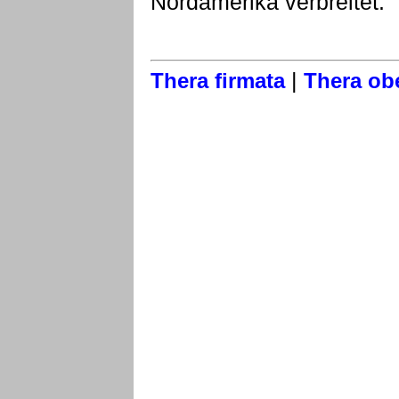
Nordamerika verbreitet.
|
Thera firmata
Thera obe