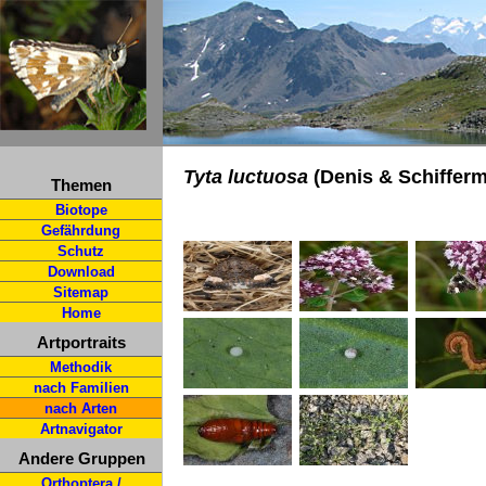
Tyta luctuosa
(Denis & Schifferm
Themen
Biotope
Gefährdung
Schutz
Download
Sitemap
Home
Artportraits
Methodik
nach Familien
nach Arten
Artnavigator
Andere Gruppen
Orthoptera /