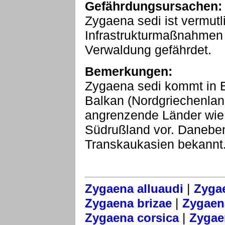
Gefährdungsursachen:
Zygaena sedi ist vermutl
Infrastrukturmaßnahmen
Verwaldung gefährdet.
Bemerkungen:
Zygaena sedi kommt in E
Balkan (Nordgriechenland
angrenzende Länder wie 
Südrußland vor. Daneben
Transkaukasien bekannt
|
Zygaena alluaudi
Zyga
|
Zygaena brizae
Zygaena
|
Zygaena corsica
Zygae