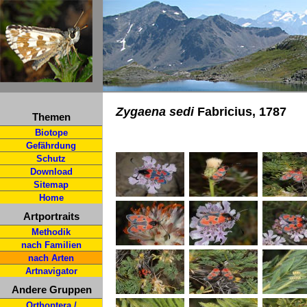
Zygaena sedi
Fabricius, 1787
Themen
Biotope
Gefährdung
Schutz
Download
Sitemap
Home
Artportraits
Methodik
nach Familien
nach Arten
Artnavigator
Andere Gruppen
Orthoptera /