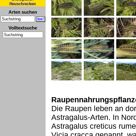
Heuschrecken
Arten suchen
Volltextsuche
Raupennahrungspflanz
Die Raupen leben an dor
Astragalus-Arten. In Nor
Astragalus creticus rumel
Vicia cracca genannt, w