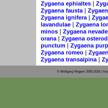
|
Zygaena ephialtes
Zyga
|
Zygaena fausta
Zygaena
|
Zygaena ignifera
Zygae
|
lavandulae
Zygaena lo
|
minos
Zygaena nevade
|
orana
Zygaena osterod
|
punctum
Zygaena purp
|
Zygaena romeo
Zygaen
|
Zygaena transalpina
Zy
© Wolfgang Wagner 2005-2026 |
Imp