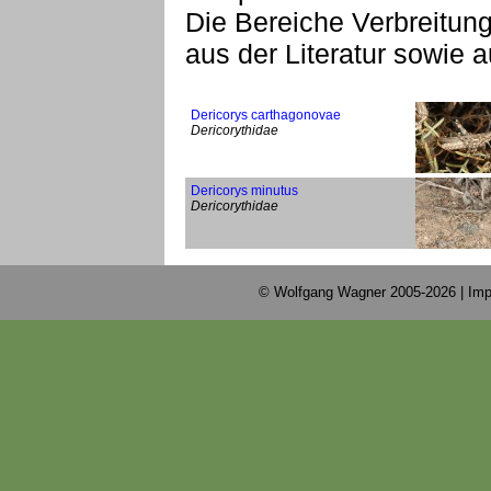
Die Bereiche Verbreitu
aus der Literatur sowie
Dericorys carthagonovae
Dericorythidae
Dericorys minutus
Dericorythidae
© Wolfgang Wagner 2005-2026 |
Imp