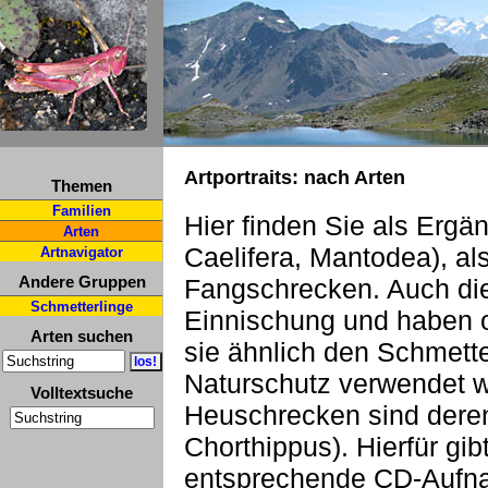
Artportraits: nach Arten
Themen
Familien
Hier finden Sie als Ergä
Arten
Caelifera, Mantodea), a
Artnavigator
Andere Gruppen
Fangschrecken. Auch die
Schmetterlinge
Einnischung und haben o
Arten suchen
sie ähnlich den Schmette
Naturschutz verwendet 
Volltextsuche
Heuschrecken sind deren
Chorthippus). Hierfür gi
entsprechende CD-Aufn