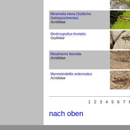
Miramella irena (Südliche
Gebirgsschrecke)
Acrididae
Modicogryllus frontalis
Gryllidae
Morphacris fasciata
Acrididae
Myrmeleotettix antennatus
Acrididae
1
2
3
4
5
6
7
nach oben