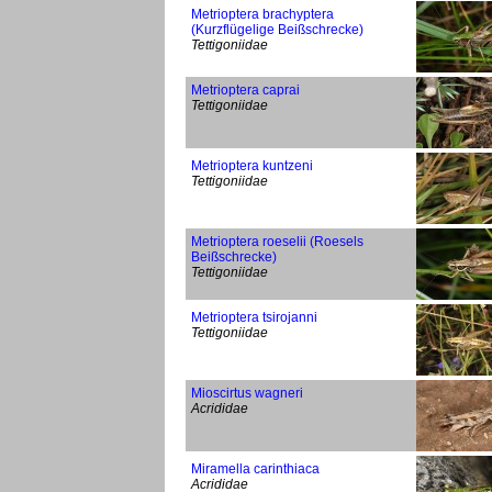
Metrioptera brachyptera
(Kurzflügelige Beißschrecke)
Tettigoniidae
Metrioptera caprai
Tettigoniidae
Metrioptera kuntzeni
Tettigoniidae
Metrioptera roeselii (Roesels
Beißschrecke)
Tettigoniidae
Metrioptera tsirojanni
Tettigoniidae
Mioscirtus wagneri
Acrididae
Miramella carinthiaca
Acrididae