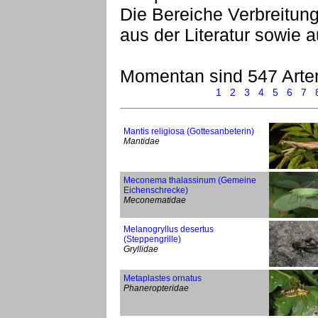
Die Bereiche Verbreitu
aus der Literatur sowie
Momentan sind 547 Arte
1
2
3
4
5
6
7
Mantis religiosa (Gottesanbeterin)
Mantidae
Meconema thalassinum (Gemeine
Eichenschrecke)
Meconematidae
Melanogryllus desertus
(Steppengrille)
Gryllidae
Metaplastes ornatus
Phaneropteridae