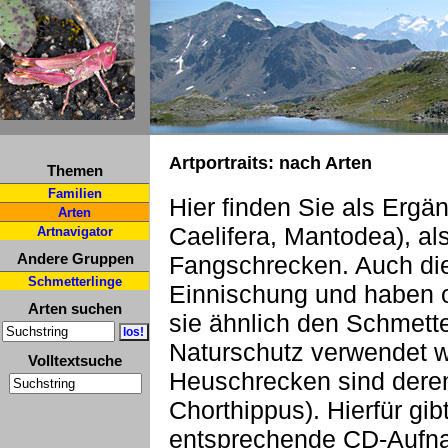
Artportraits: nach Arten
Themen
Familien
Hier finden Sie als Ergä
Arten
Caelifera, Mantodea), a
Artnavigator
Andere Gruppen
Fangschrecken. Auch die
Schmetterlinge
Einnischung und haben o
Arten suchen
sie ähnlich den Schmette
Naturschutz verwendet 
Volltextsuche
Heuschrecken sind deren
Chorthippus). Hierfür gi
entsprechende CD-Aufn