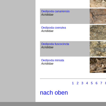
Oedipoda canariensis
Acrididae
Oedipoda coerulea
Acrididae
Oedipoda fuscocincta
Acrididae
Oedipoda miniata
Acrididae
1
2
3
4
5
6
7
nach oben