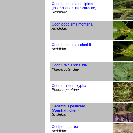
Odontopodisma decipiens
(Insubrische Grünschrecke)
Acrididae
Odontopodisma montana
Acrididae
Odontopodisma schmidtii
Acrididae
Odontura glabricauda
Phaneropteridae
Odontura stenoxypha
Phaneropteridae
Oecanthus pellucens
(Weinhähnchen)
Gryllidae
Oedipoda aurea
Acrididae