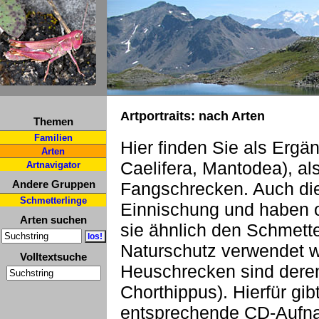
Artportraits: nach Arten
Themen
Familien
Hier finden Sie als Ergä
Arten
Caelifera, Mantodea), a
Artnavigator
Andere Gruppen
Fangschrecken. Auch die
Schmetterlinge
Einnischung und haben o
Arten suchen
sie ähnlich den Schmette
Naturschutz verwendet 
Volltextsuche
Heuschrecken sind deren
Chorthippus). Hierfür gi
entsprechende CD-Aufn