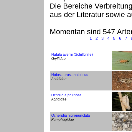
Die Bereiche Verbreitu
aus der Literatur sowie
Momentan sind 547 Arte
1
2
3
4
5
6
7
Natula averni (Schilfgrille)
Gryllidae
Notostaurus anatolicus
Acrididae
Ochrilidia pruinosa
Acrididae
Ocneridia nigropunctata
Pamphagidae