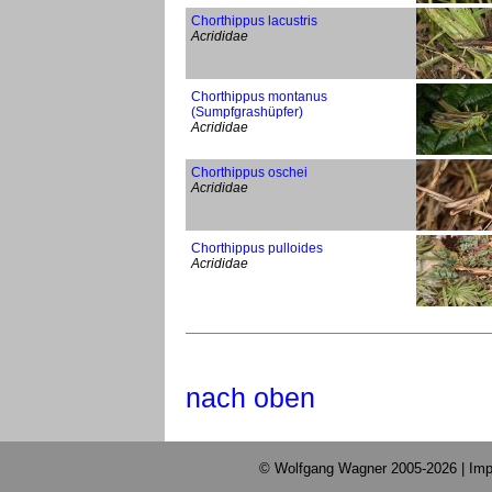
Chorthippus lacustris
Acrididae
Chorthippus montanus
(Sumpfgrashüpfer)
Acrididae
Chorthippus oschei
Acrididae
Chorthippus pulloides
Acrididae
nach oben
© Wolfgang Wagner 2005-2026 |
Imp