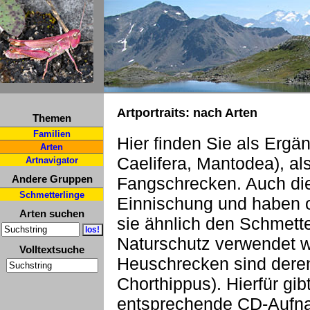
Artportraits: nach Arten
Themen
Familien
Hier finden Sie als Ergä
Arten
Caelifera, Mantodea), a
Artnavigator
Andere Gruppen
Fangschrecken. Auch die
Schmetterlinge
Einnischung und haben o
Arten suchen
sie ähnlich den Schmette
Naturschutz verwendet 
Volltextsuche
Heuschrecken sind deren
Chorthippus). Hierfür gi
entsprechende CD-Aufn