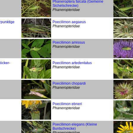
Phaneroptera falcata (Gemeine
Sichelschrecke)
Phaneropteridae
rpunktige
Poecilimon aegaeus
Phaneropteridae
Poecilimon amissus
Phaneropteridae
öcker-
Poecilimon artedentatus
Phaneropteridae
Poecilimon chopardi
Phaneropteridae
Poecilimon ebneri
Phaneropteridae
Poecilimon elegans (Kleine
Buntschrecke)
Phaneropteridae