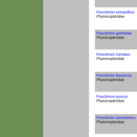
Poecilimon erimanthos
Phaneropteridae
Poecilimon gerlindae
Phaneropteridae
Poecilimon hamatus
Phaneropteridae
Poecilimon ikariensis
Phaneropteridae
Poecilimon jonicus
Phaneropteridae
Poecilimon laevissimus
Phaneropteridae