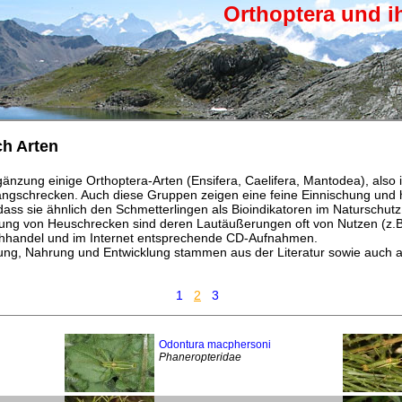
Orthoptera und i
ch Arten
rgänzung einige Orthoptera-Arten (Ensifera, Caelifera, Mantodea), also
gschrecken. Auch diese Gruppen zeigen eine feine Einnischung und h
dass sie ähnlich den Schmetterlingen als Bioindikatoren im Naturschu
ng von Heuschrecken sind deren Lautäußerungen oft von Nutzen (z.B
uchhandel und im Internet entsprechende CD-Aufnahmen.
tung, Nahrung und Entwicklung stammen aus der Literatur sowie auch 
.
1
2
3
Odontura macphersoni
Phaneropteridae