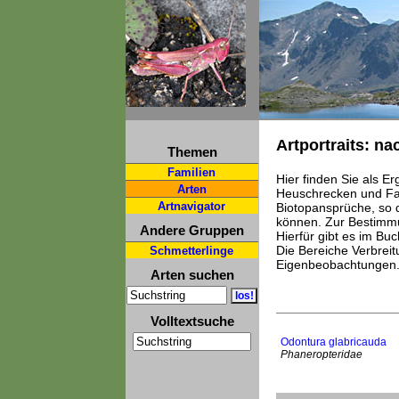
Artportraits: na
Themen
Familien
Hier finden Sie als E
Arten
Heuschrecken und Fan
Artnavigator
Biotopansprüche, so 
können. Zur Bestimmu
Andere Gruppen
Hierfür gibt es im B
Die Bereiche Verbrei
Schmetterlinge
Eigenbeobachtungen
Arten suchen
Volltextsuche
Odontura glabricauda
Phaneropteridae