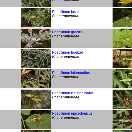
Poecilimon fussii
Phaneropteridae
Poecilimon gracilis
Phaneropteridae
Poecilimon hoelzeli
Phaneropteridae
Poecilimon intermedius
Phaneropteridae
Poecilimon klausgerhardi
Phaneropteridae
Poecilimon macedonicus
Phaneropteridae