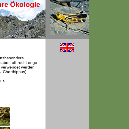
hre Ökologie
 insbesondere
aben oft recht enge
tz verwendet werden
. Chorthippus).
aus