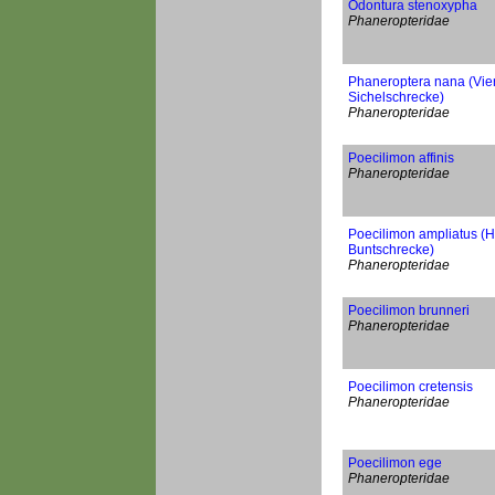
Odontura stenoxypha
Phaneropteridae
Phaneroptera nana (Vie
Sichelschrecke)
Phaneropteridae
Poecilimon affinis
Phaneropteridae
Poecilimon ampliatus (H
Buntschrecke)
Phaneropteridae
Poecilimon brunneri
Phaneropteridae
Poecilimon cretensis
Phaneropteridae
Poecilimon ege
Phaneropteridae