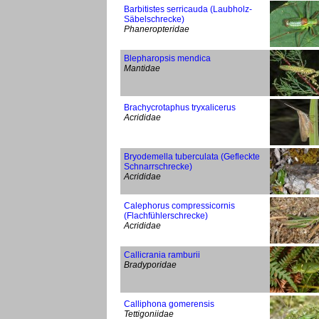
Barbitistes serricauda (Laubholz-
Säbelschrecke)
Phaneropteridae
Blepharopsis mendica
Mantidae
Brachycrotaphus tryxalicerus
Acrididae
Bryodemella tuberculata (Gefleckte
Schnarrschrecke)
Acrididae
Calephorus compressicornis
(Flachfühlerschrecke)
Acrididae
Callicrania ramburii
Bradyporidae
Calliphona gomerensis
Tettigoniidae