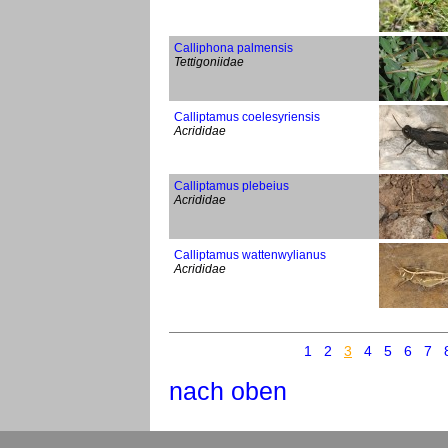
Calliphona palmensis
Tettigoniidae
Calliptamus coelesyriensis
Acrididae
Calliptamus plebeius
Acrididae
Calliptamus wattenwylianus
Acrididae
1
2
3
4
5
6
7
nach oben