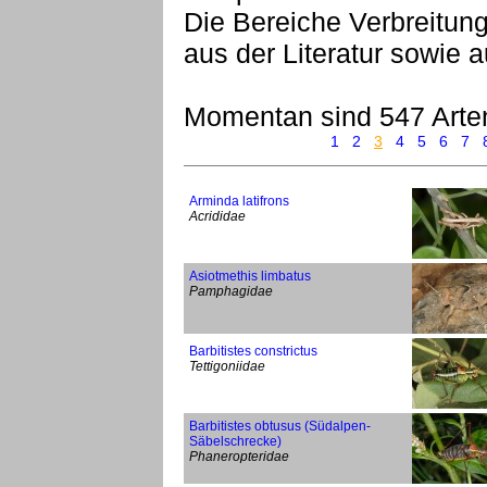
Die Bereiche Verbreitu
aus der Literatur sowie
Momentan sind 547 Arte
1
2
3
4
5
6
7
Arminda latifrons
Acrididae
Asiotmethis limbatus
Pamphagidae
Barbitistes constrictus
Tettigoniidae
Barbitistes obtusus (Südalpen-
Säbelschrecke)
Phaneropteridae