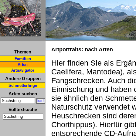
Artportraits: nach Arten
Themen
Familien
Hier finden Sie als Ergä
Arten
Caelifera, Mantodea), a
Artnavigator
Andere Gruppen
Fangschrecken. Auch die
Schmetterlinge
Einnischung und haben o
Arten suchen
sie ähnlich den Schmette
Naturschutz verwendet 
Volltextsuche
Heuschrecken sind deren
Chorthippus). Hierfür gi
entsprechende CD-Aufn