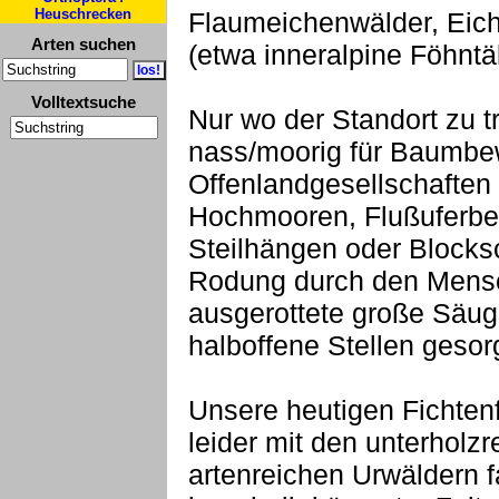
Heuschrecken
Flaumeichenwälder, Eich
Arten suchen
(etwa inneralpine Föhntä
Volltextsuche
Nur wo der Standort zu t
nass/moorig für Baumbe
Offenlandgesellschaften
Hochmooren, Flußuferber
Steilhängen oder Blocksc
Rodung durch den Mensc
ausgerottete große Säug
halboffene Stellen gesor
Unsere heutigen Fichten
leider mit den unterholzr
artenreichen Urwäldern 