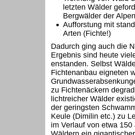
letzten Wälder geford
Bergwälder der Alpe
Aufforstung mit stan
Arten (Fichte!)
Dadurch ging auch die N
Ergebnis sind heute viele
enstanden. Selbst Wälder
Fichtenanbau eigneten w
Grundwasserabsenkung
zu Fichtenäckern degradi
lichtreicher Wälder exist
der geringsten Schwamm
Keule (Dimilin etc.) zu L
im Verlauf von etwa 150 
Wäldern ein gigantische