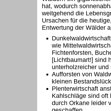
hat, wodurch sonnenabhä
weitgehend die Lebensgr
Ursachen für die heutige
Entwertung der Wälder au
Dunkelwaldwirtschaft,
wie Mittelwaldwirtsch
Fichtenforsten, Buch
[Lichtbaumart!] sind 
unterholzreicher und
Aufforsten von Waldw
kleinen Bestandslüc
Plenterwirtschaft ans
Kahlschläge sind oft
durch Orkane leider 
geschaffen