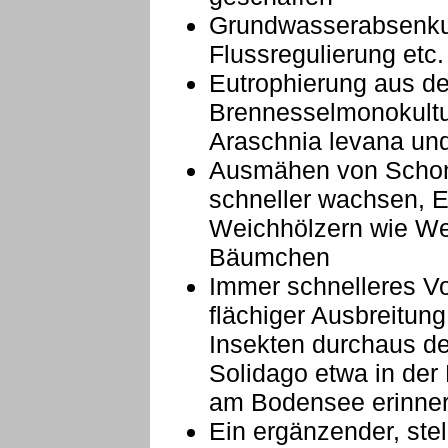
Grundwasserabsenku
Flussregulierung etc.
Eutrophierung aus d
Brennesselmonokultur
Araschnia levana und
Ausmähen von Schon
schneller wachsen, En
Weichhölzern wie Wei
Bäumchen
Immer schnelleres Vo
flächiger Ausbreitu
Insekten durchaus de
Solidago etwa in der
am Bodensee erinner
Ein ergänzender, stel