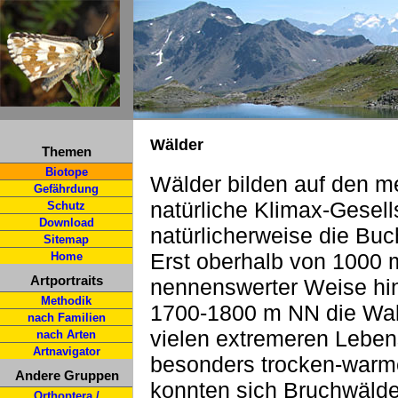
Wälder
Themen
Biotope
Wälder bilden auf den me
Gefährdung
natürliche Klimax-Gesell
Schutz
Download
natürlicherweise die Buc
Sitemap
Erst oberhalb von 1000 
Home
Artportraits
nennenswerter Weise hin
Methodik
1700-1800 m NN die Wald
nach Familien
vielen extremeren Leben
nach Arten
Artnavigator
besonders trocken-warme
Andere Gruppen
konnten sich Bruchwälder
Orthoptera /