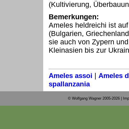
(Kultivierung, Überbauun
Bemerkungen:
Ameles heldreichi ist au
(Bulgarien, Griechenlan
sie auch von Zypern un
Kleinasien bis zur Ukrain
|
Ameles assoi
Ameles d
spallanzania
© Wolfgang Wagner 2005-2026 |
Imp