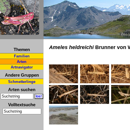
Ameles heldreichi
Brunner von W
Themen
Familien
Arten
Artnavigator
Andere Gruppen
Schmetterlinge
Arten suchen
Volltextsuche