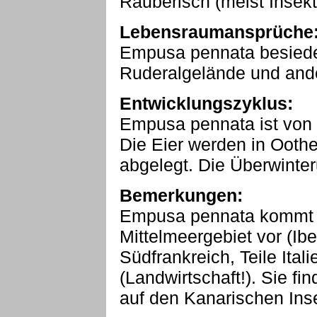
Räuberisch (meist Insek
Lebensraumansprüche
Empusa pennata besiedel
Ruderalgelände und ande
Entwicklungszyklus:
Empusa pennata ist von 
Die Eier werden in Ooth
abgelegt. Die Überwinteru
Bemerkungen:
Empusa pennata kommt n
Mittelmeergebiet vor (Ibe
Südfrankreich, Teile Itali
(Landwirtschaft!). Sie fi
auf den Kanarischen Ins