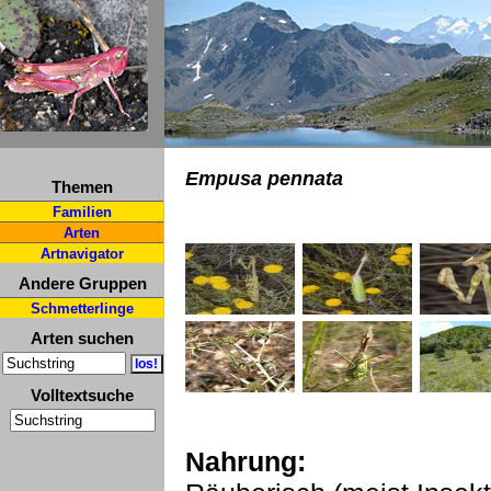
Empusa pennata
Themen
Familien
Arten
Artnavigator
Andere Gruppen
Schmetterlinge
Arten suchen
Volltextsuche
Nahrung: