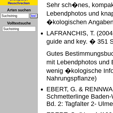
Heuschrecken
Sehr sch�nes, kompak
Arten suchen
Lebendphotos und knap
�kologischen Angaben
Volltextsuche
LAFRANCHIS, T. (2004):
guide and key. � 351 S
Gutes Bestimmungsbuch 
mit Lebendphotos und 
wenig �kologische Inf
Nahrungspflanze)
EBERT, G. & RENNWALD,
Schmetterlinge Baden-W
Bd. 2: Tagfalter 2- Ulmer