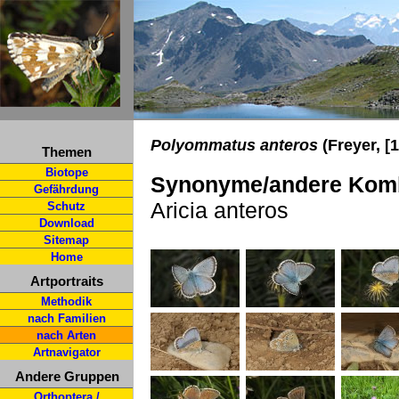
Polyommatus anteros
(Freyer, [
Themen
Biotope
Synonyme/andere Komb
Gefährdung
Aricia anteros
Schutz
Download
Sitemap
Home
Artportraits
Methodik
nach Familien
nach Arten
Artnavigator
Andere Gruppen
Orthoptera /