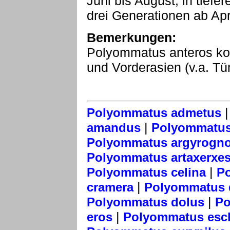
Juni bis August, in tief
drei Generationen ab Apr
Bemerkungen:
Polyommatus anteros ko
und Vorderasien (v.a. Tür
Polyommatus admetus
|
amandus
Polyommatus
Polyommatus argyrogn
Polyommatus artaxerxe
|
Polyommatus celina
P
|
cramera
Polyommatus
|
Polyommatus dolus
Po
|
eros
Polyommatus esch