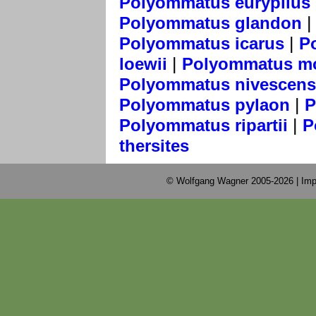
Polyommatus eurypilus
Polyommatus glandon
|
Polyommatus icarus
P
|
loewii
Polyommatus mo
Polyommatus nivescens
|
Polyommatus pylaon
P
|
Polyommatus ripartii
P
thersites
© Wolfgang Wagner 2005-2026 |
Imp