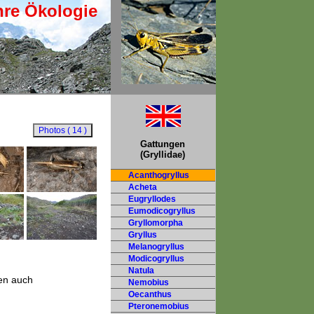
hre Ökologie
Gattungen
(Gryllidae)
Acanthogryllus
Acheta
Eugryllodes
Eumodicogryllus
Gryllomorpha
Gryllus
Melanogryllus
Modicogryllus
Natula
ren auch
Nemobius
,
Oecanthus
Pteronemobius