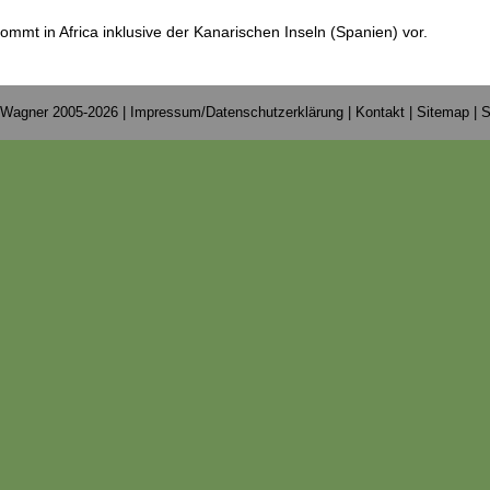
ommt in Africa inklusive der Kanarischen Inseln (Spanien) vor.
 Wagner 2005-2026 |
Impressum/Datenschutzerklärung
|
Kontakt
|
Sitemap
|
S