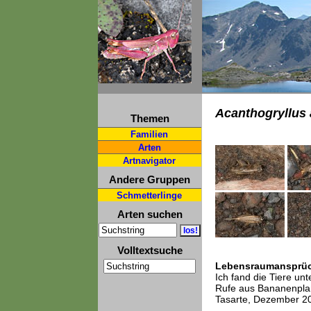
Acanthogryllus
Themen
Familien
Arten
Artnavigator
Andere Gruppen
Schmetterlinge
Arten suchen
Volltextsuche
Lebensraumansprü
Ich fand die Tiere un
Rufe aus Bananenplan
Tasarte, Dezember 20