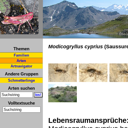
Modicogryllus cyprius
(Saussure
Themen
Familien
Arten
Artnavigator
Andere Gruppen
Schmetterlinge
Arten suchen
Volltextsuche
Lebensraumansprüche