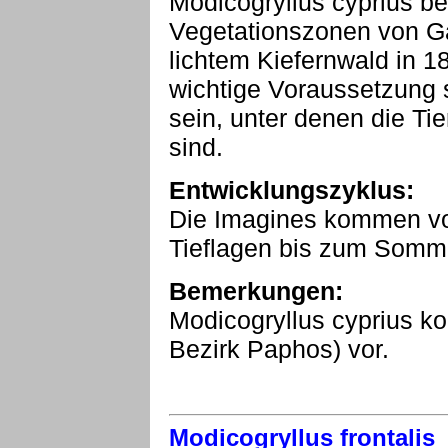
Modicogryllus cyprius be
Vegetationszonen von Ga
lichtem Kiefernwald in 
wichtige Voraussetzung 
sein, unter denen die Ti
sind.
Entwicklungszyklus:
Die Imagines kommen vom
Tieflagen bis zum Somme
Bemerkungen:
Modicogryllus cyprius ko
Bezirk Paphos) vor.
Modicogryllus frontalis