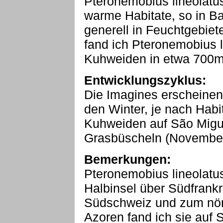
Pteronemobius lineolatus
warme Habitate, so in B
generell in Feuchtgebiet
fand ich Pteronemobius 
Kuhweiden in etwa 700
Entwicklungszyklus:
Die Imagines erscheinen
den Winter, je nach Habi
Kuhweiden auf São Miguel
Grasbüscheln (November
Bemerkungen:
Pteronemobius lineolatu
Halbinsel über Südfrankre
Südschweiz und zum nörd
Azoren fand ich sie auf 