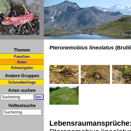
Pteronemobius lineolatus
(Brullé
Themen
Familien
Arten
Artnavigator
Andere Gruppen
Schmetterlinge
Arten suchen
Volltextsuche
Lebensraumansprüche