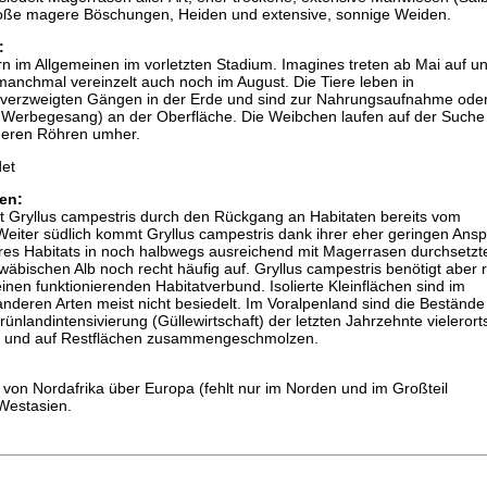
roße magere Böschungen, Heiden und extensive, sonnige Weiden.
:
n im Allgemeinen im vorletzten Stadium. Imagines treten ab Mai auf u
, manchmal vereinzelt auch noch im August. Die Tiere leben in
verzweigten Gängen in der Erde und sind zur Nahrungsaufnahme ode
 Werbegesang) an der Oberfläche. Die Weibchen laufen auf der Suche
eren Röhren umher.
et
en:
st Gryllus campestris durch den Rückgang an Habitaten bereits vom
Weiter südlich kommt Gryllus campestris dank ihrer eher geringen Ans
hres Habitats in noch halbwegs ausreichend mit Magerrasen durchsetzt
äbischen Alb noch recht häufig auf. Gryllus campestris benötigt aber 
inen funktionierenden Habitatverbund. Isolierte Kleinflächen sind im
nderen Arten meist nicht besiedelt. Im Voralpenland sind die Bestände
ünlandintensivierung (Güllewirtschaft) der letzten Jahrzehnte vielerort
und auf Restflächen zusammengeschmolzen.
t von Nordafrika über Europa (fehlt nur im Norden und im Großteil
Westasien.