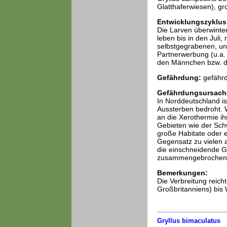
Glatthaferwiesen), g
Entwicklungszyklus
Die Larven überwinter
leben bis in den Juli
selbstgegrabenen, un
Partnerwerbung (u.a.
den Männchen bzw. d
Gefährdung:
gefährd
Gefährdungsursach
In Norddeutschland i
Aussterben bedroht. 
an die Xerothermie i
Gebieten wie der Schw
große Habitate oder e
Gegensatz zu vielen a
die einschneidende Gr
zusammengebrochen 
Bemerkungen:
Die Verbreitung reich
Großbritanniens) bis 
Gryllus bimaculatus