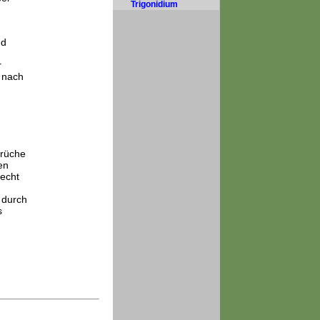
Trigonidium
nd
r
 nach
prüche
en
recht
 durch
s