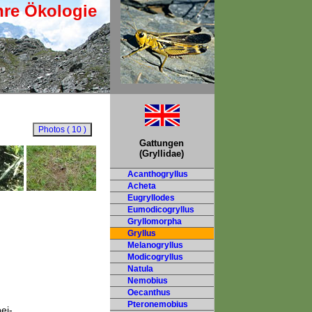
hre Ökologie
Gattungen
(Gryllidae)
Acanthogryllus
Acheta
Eugryllodes
Eumodicogryllus
Gryllomorpha
Gryllus
Melanogryllus
Modicogryllus
Natula
Nemobius
Oecanthus
Pteronemobius
ei-