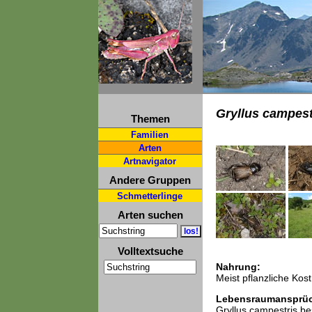
Gryllus campest
Themen
Familien
Arten
Artnavigator
Andere Gruppen
Schmetterlinge
Arten suchen
Volltextsuche
Nahrung:
Meist pflanzliche Kost
Lebensraumansprü
Gryllus campestris be