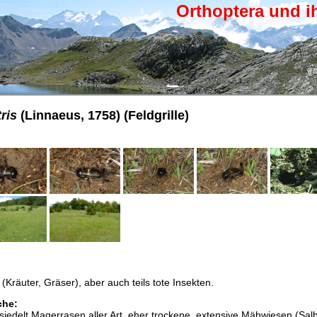
Orthoptera und i
ris
(Linnaeus, 1758) (Feldgrille)
 (Kräuter, Gräser), aber auch teils tote Insekten.
che:
siedelt Magerrasen aller Art, eher trockene, extensive Mähwiesen (Salb