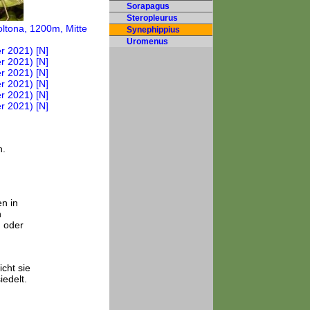
Sorapagus
Steropleurus
Synephippius
Uromenus
n.
n in
n
n oder
cht sie
edelt.