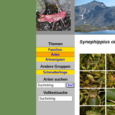
Synephippius o
Themen
Familien
Arten
Artnavigator
Andere Gruppen
Schmetterlinge
Arten suchen
Volltextsuche