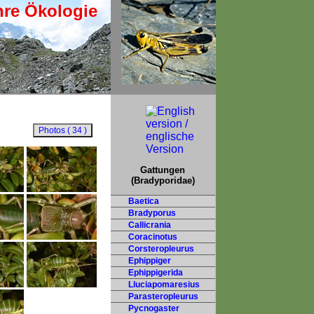
hre Ökologie
Gattungen
(Bradyporidae)
Baetica
Bradyporus
Callicrania
Coracinotus
Corsteropleurus
Ephippiger
Ephippigerida
Lluciapomaresius
Parasteropleurus
Pycnogaster