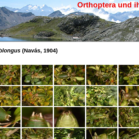
Orthoptera und i
blongus
(Navás, 1904)