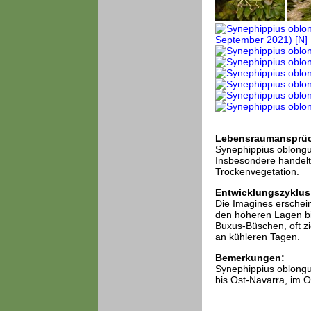
Lebensraumansprü
Synephippius oblongu
Insbesondere handelt
Trockenvegetation.
Entwicklungszyklus
Die Imagines erschein
den höheren Lagen bis
Buxus-Büschen, oft z
an kühleren Tagen.
Bemerkungen:
Synephippius oblongus
bis Ost-Navarra, im O