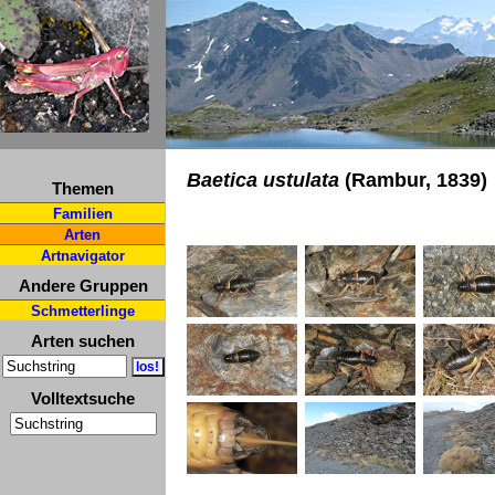
Baetica ustulata
(Rambur, 1839)
Themen
Familien
Arten
Artnavigator
Andere Gruppen
Schmetterlinge
Arten suchen
Volltextsuche