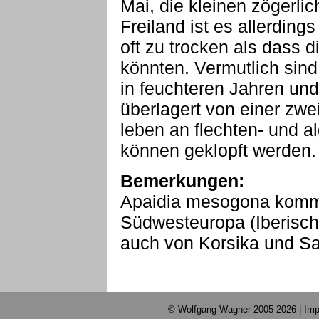
Mai, die kleinen zögerl
Freiland ist es allerdi
oft zu trocken als dass 
könnten. Vermutlich sin
in feuchteren Jahren un
überlagert von einer zw
leben an flechten- und 
können geklopft werden.
Bemerkungen:
Apaidia mesogona kommt
Südwesteuropa (Iberisch
auch von Korsika und Sa
© Wolfgang Wagner 2005-2026 |
Imp