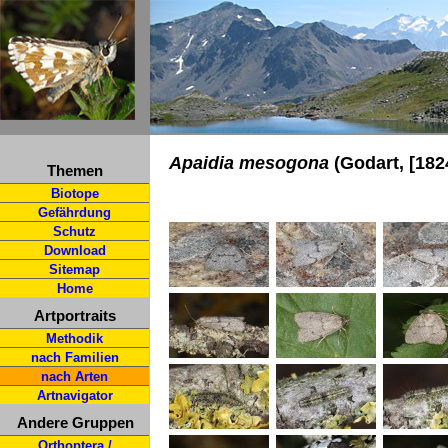
Apaidia mesogona
(Godart, [182
Themen
Biotope
Gefährdung
Schutz
Download
Sitemap
Home
Artportraits
Methodik
nach Familien
nach Arten
Artnavigator
Andere Gruppen
Orthoptera /