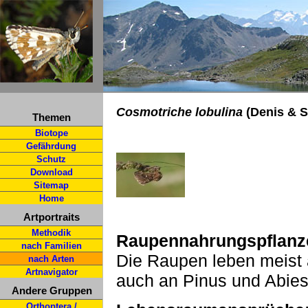
Cosmotriche lobulina
(Denis & Sc
Themen
Biotope
Gefährdung
Schutz
Download
Sitemap
Home
Artportraits
Methodik
Raupennahrungspflanz
nach Familien
Die Raupen leben meist a
nach Arten
Artnavigator
auch an Pinus und Abies
Andere Gruppen
Orthoptera /