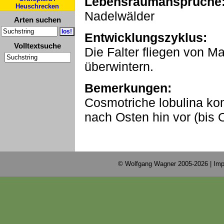
Lebensraumansprüche
Heuschrecken
Nadelwälder
Arten suchen
Entwicklungszyklus:
Volltextsuche
Die Falter fliegen von M
überwintern.
Bemerkungen:
Cosmotriche lobulina ko
nach Osten hin vor (bis 
© Wolfgang Wagner 2005-2026 |
Imp