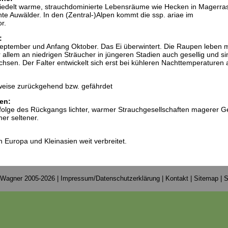
esiedelt warme, strauchdominierte Lebensräume wie Hecken in Magerra
hte Auwälder. In den (Zentral-)Alpen kommt die ssp. ariae im
r.
:
 September und Anfang Oktober. Das Ei überwintert. Die Raupen leben m
r allem an niedrigen Sträucher in jüngeren Stadien auch gesellig und si
sen. Der Falter entwickelt sich erst bei kühleren Nachttemperaturen 
weise zurückgehend bzw. gefährdet
en:
nfolge des Rückgangs lichter, warmer Strauchgesellschaften magerer G
er seltener.
 in Europa und Kleinasien weit verbreitet.
 Wagner 2005-2026 |
Impressum/Datenschutzerklärung
|
Kontakt
|
Sitemap
|
S