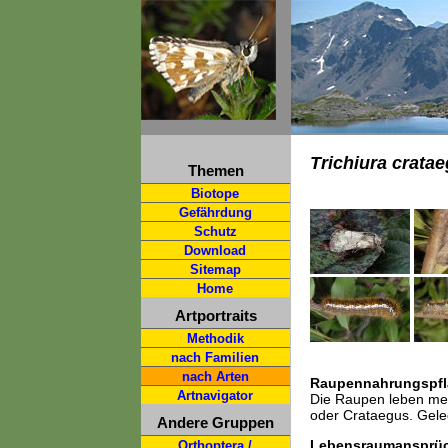
Trichiura cratae
Themen
Biotope
Gefährdung
Schutz
Download
Sitemap
Home
Artportraits
Methodik
nach Familien
nach Arten
Raupennahrungspfl
Artnavigator
Die Raupen leben mei
oder Crataegus. Gele
Andere Gruppen
Lebensraumansprü
Orthoptera /