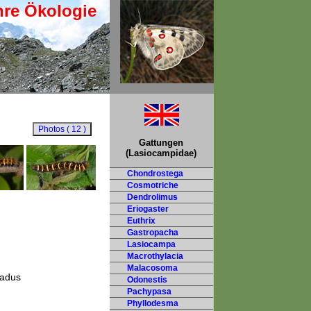
hre Ökologie
Gattungen
(Lasiocampidae)
Chondrostega
Cosmotriche
Dendrolimus
Eriogaster
Euthrix
Gastropacha
Lasiocampa
Macrothylacia
Malacosoma
padus
Odonestis
Pachypasa
Phyllodesma