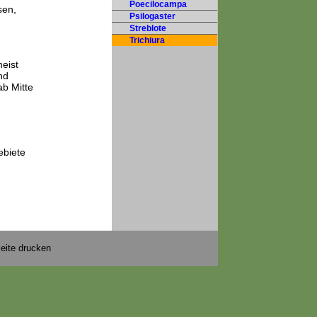
Poecilocampa
sen,
Psilogaster
Streblote
Trichiura
eist
nd
ab Mitte
ebiete
eite drucken