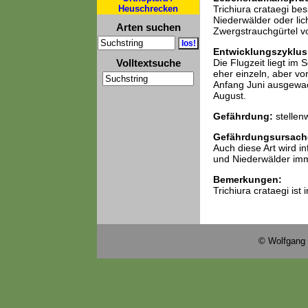
Heuschrecken
Trichiura crataegi b
Niederwälder oder lic
Arten suchen
Zwergstrauchgürtel vo
Entwicklungszyklus
Volltextsuche
Die Flugzeit liegt im
eher einzeln, aber vo
Anfang Juni ausgewach
August.
Gefährdung:
stellen
Gefährdungsursach
Auch diese Art wird i
und Niederwälder imm
Bemerkungen:
Trichiura crataegi ist
© Wolfgang