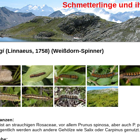
Schmetterlinge und i
gi
(Linnaeus, 1758) (Weißdorn-Spinner)
anzen:
st an strauchigen Rosaceae, vor allem Prunus spinosa, aber auch P. 
gentlich werden auch andere Gehölze wie Salix oder Carpinus genutzt.
che: