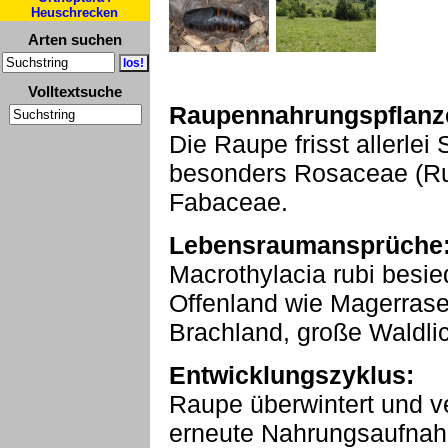
Heuschrecken
Arten suchen
Volltextsuche
Raupennahrungspflanz
Die Raupe frisst allerlei
besonders Rosaceae (Ru
Fabaceae.
Lebensraumansprüche
Macrothylacia rubi besi
Offenland wie Magerras
Brachland, große Waldli
Entwicklungszyklus:
Raupe überwintert und v
erneute Nahrungsaufnahm