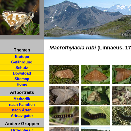
Macrothylacia rubi
(Linnaeus, 17
Themen
Biotope
Gefährdung
Schutz
Download
Sitemap
Home
Artportraits
Methodik
nach Familien
nach Arten
Artnavigator
Andere Gruppen
Orthoptera /