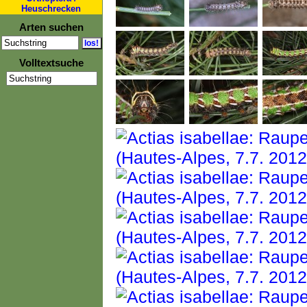
Heuschrecken
Arten suchen
Volltextsuche