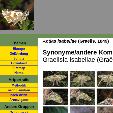
Actias isabellae
(Graëlls, 1849)
Themen
Biotope
Synonyme/andere Komb
Gefährdung
Graellsia isabellae (Graë
Schutz
Download
Sitemap
Home
Artportraits
Methodik
nach Familien
nach Arten
Artnavigator
Andere Gruppen
Orthoptera /