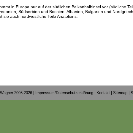
ommt in Europa nur auf der südlichen Balkanhalbinsel vor (südliche Tei
edonien, Südserbien und Bosnien, Albanien, Bulgarien und Nordgriec
t sie auch nordwestliche Teile Anatoliens.
 Wagner 2005-2026 |
Impressum/Datenschutzerklärung
|
Kontakt
|
Sitemap
|
S