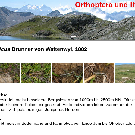
Orthoptera und i
icus
Brunner von Wattenwyl, 1882
che:
besiedelt meist beweidete Bergwiesen von 1000m bis 2500m NN. Oft sin
der kleinere Felsen eingestreut. Viele Individuen leben zudem an der
en, z.B. polsterartigen Juniperus-Herden.
:
ebt meist in Bodennähe und kann etwa von Ende Juni bis Oktober adult