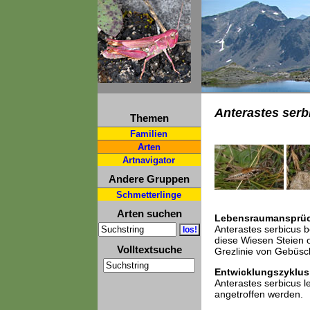
Anterastes serb
Themen
Familien
Arten
Artnavigator
Andere Gruppen
Schmetterlinge
Arten suchen
Lebensraumansprü
Anterastes serbicus 
diese Wiesen Steien o
Volltextsuche
Grezlinie von Gebüsch
Entwicklungszyklus
Anterastes serbicus l
angetroffen werden.