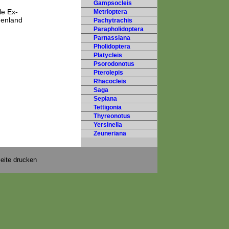
Gampsocleis
le Ex-
Metrioptera
henland
Pachytrachis
Parapholidoptera
Parnassiana
Pholidoptera
Platycleis
Psorodonotus
Pterolepis
Rhacocleis
Saga
Sepiana
Tettigonia
Thyreonotus
Yersinella
Zeuneriana
eite drucken