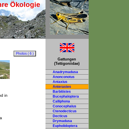
hre Ökologie
Gattungen
(Tettigoniidae)
Anadrymadusa
Anonconotus
Antaxius
Anterastes
Barbitistes
d in
Bucephaloptera
Calliphona
Conocephalus
Ctenodecticus
Decticus
a
Drymadusa
Eupholidoptera