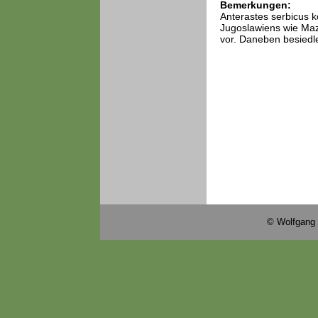
Bemerkungen:
Anterastes serbicus k
Jugoslawiens wie Maz
vor. Daneben besiedle
© Wolfgang