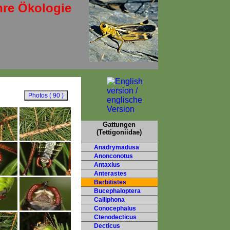
hre Ökologie
Gattungen
(Tettigoniidae)
Anadrymadusa
Anonconotus
Antaxius
Anterastes
Barbitistes
Bucephaloptera
Calliphona
Conocephalus
Ctenodecticus
Decticus