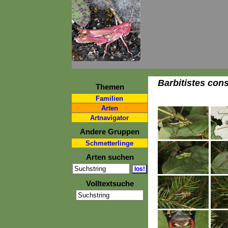
Barbitistes cons
Themen
Familien
Arten
Artnavigator
Andere Gruppen
Schmetterlinge
Arten suchen
Volltextsuche