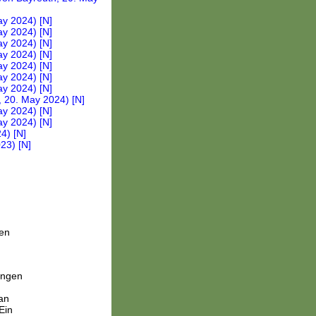
ten
jungen
an
Ein