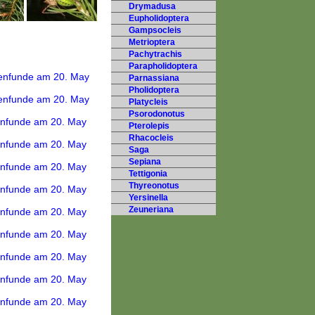
Drymadusa
Eupholidoptera
Gampsocleis
Metrioptera
Pachytrachis
Parapholidoptera
Parnassiana
Pholidoptera
Platycleis
Psorodonotus
Pterolepis
Rhacocleis
Saga
Sepiana
Tettigonia
Thyreonotus
Yersinella
Zeuneriana