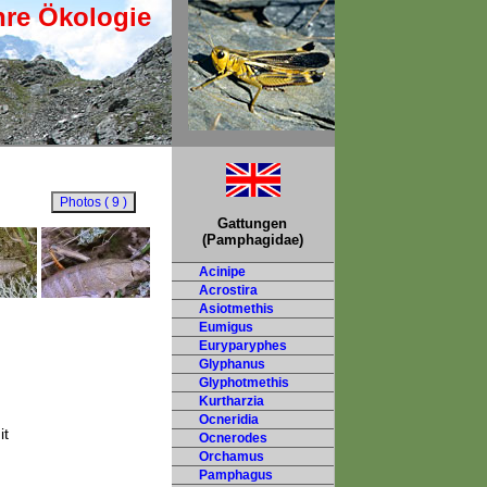
hre Ökologie
Gattungen
(Pamphagidae)
Acinipe
Acrostira
Asiotmethis
Eumigus
Euryparyphes
Glyphanus
Glyphotmethis
Kurtharzia
Ocneridia
it
Ocnerodes
Orchamus
Pamphagus