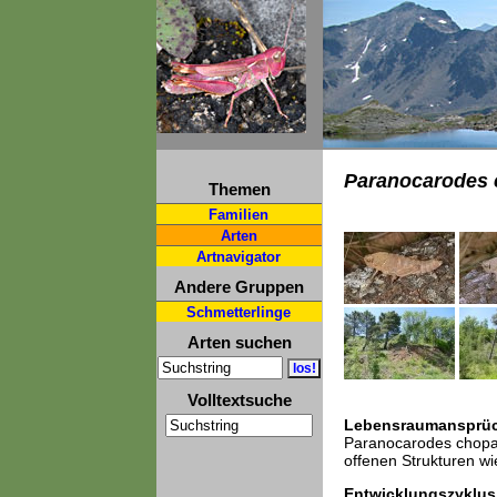
Paranocarodes 
Themen
Familien
Arten
Artnavigator
Andere Gruppen
Schmetterlinge
Arten suchen
Volltextsuche
Lebensraumansprü
Paranocarodes chopard
offenen Strukturen w
Entwicklungszyklus