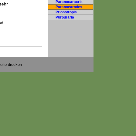
Paranocaracris
sehr
Paranocarodes
Prionotropis
Purpuraria
nd
m
eite drucken