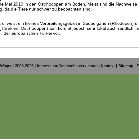
de Mai 2019 in den Ostrhodopen am Boden. Meist sind die Nachweise 
ig, da die Tiere nur schwer zu beobachten sind.
di weist ein kleines Verbreitungsgebiet in Südbulgarien (Rhodopen) u
(Thrakien: Ostrhodopen) auf, kommt jedoch sehr lokal auch randlich i
l der europäischen Türkei vor.
 Wagner 2005-2026 |
Impressum/Datenschutzerklärung
|
Kontakt
|
Sitemap
|
S