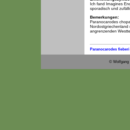
Ich fand Imagines En
sporadisch und zufäll
Bemerkungen:
Paranocarodes chopar
Nordostgriechenland 
angrenzenden Westtei
Paranocarodes fieberi
© Wolfgang