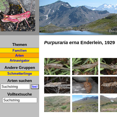
Purpuraria erna
Enderlein, 1929
Themen
Familien
Arten
Artnavigator
Andere Gruppen
Schmetterlinge
Arten suchen
Volltextsuche