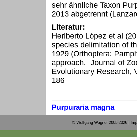
sehr ähnliche Taxon Pur
2013 abgetrennt (Lanzaro
Literatur:
Heriberto López et al (2
species delimitation of 
1929 (Orthoptera: Pamph
approach.- Journal of Zo
Evolutionary Research, 
186
Purpuraria magna
© Wolfgang Wagner 2005-2026 |
Imp