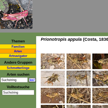
Prionotropis appula
(Costa, 1836
Themen
Familien
Arten
Artnavigator
Andere Gruppen
Schmetterlinge
Arten suchen
Volltextsuche