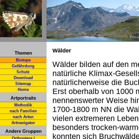
Wälder
Themen
Biotope
Wälder bilden auf den me
Gefährdung
natürliche Klimax-Gesell
Schutz
Download
natürlicherweise die Buc
Sitemap
Erst oberhalb von 1000 
Home
Artportraits
nennenswerter Weise hin
Methodik
1700-1800 m NN die Wald
nach Familien
vielen extremeren Leben
nach Arten
Artnavigator
besonders trocken-warme
Andere Gruppen
konnten sich Bruchwälder
Orthoptera /