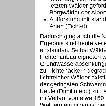
letzten Wälder geford
Bergwälder der Alpe
Aufforstung mit stan
Arten (Fichte!)
Dadurch ging auch die N
Ergebnis sind heute viele
enstanden. Selbst Wälder
Fichtenanbau eigneten w
Grundwasserabsenkung
zu Fichtenäckern degradi
lichtreicher Wälder exist
der geringsten Schwamm
Keule (Dimilin etc.) zu L
im Verlauf von etwa 150 
Wäldern ein gigantische