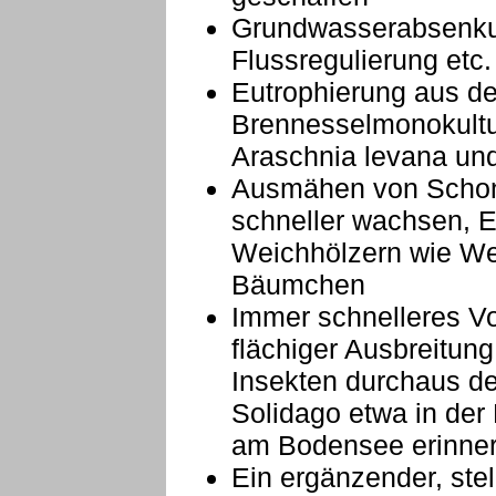
Grundwasserabsenku
Flussregulierung etc.
Eutrophierung aus d
Brennesselmonokultur
Araschnia levana und
Ausmähen von Schon
schneller wachsen, En
Weichhölzern wie Wei
Bäumchen
Immer schnelleres Vo
flächiger Ausbreitu
Insekten durchaus de
Solidago etwa in der
am Bodensee erinner
Ein ergänzender, stel