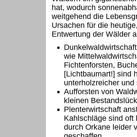
hat, wodurch sonnenabhä
weitgehend die Lebensgr
Ursachen für die heutige
Entwertung der Wälder au
Dunkelwaldwirtschaft,
wie Mittelwaldwirtsch
Fichtenforsten, Buch
[Lichtbaumart!] sind 
unterholzreicher und
Aufforsten von Waldw
kleinen Bestandslüc
Plenterwirtschaft ans
Kahlschläge sind oft
durch Orkane leider 
geschaffen