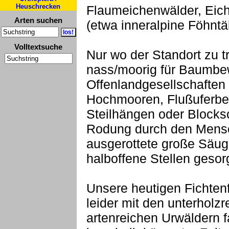
Heuschrecken
Flaumeichenwälder, Eich
Arten suchen
(etwa inneralpine Föhntä
Volltextsuche
Nur wo der Standort zu t
nass/moorig für Baumbe
Offenlandgesellschaften
Hochmooren, Flußuferber
Steilhängen oder Blocksc
Rodung durch den Mensc
ausgerottete große Säug
halboffene Stellen gesor
Unsere heutigen Fichten
leider mit den unterholzr
artenreichen Urwäldern 