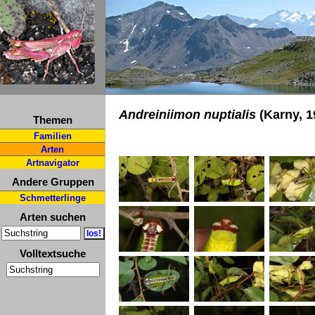
Andreiniimon nuptialis
(Karny, 1
Themen
Familien
Arten
Artnavigator
Andere Gruppen
Schmetterlinge
Arten suchen
Volltextsuche