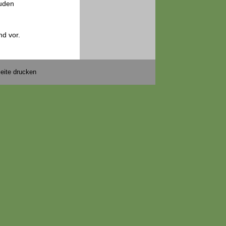
auden
nd vor.
eite drucken