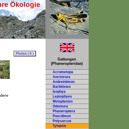
hre Ökologie
Gattungen
(Phaneropteridae)
Acrometopa
Ancistrura
Andreiniimon
Barbitistes
Isophya
ndere
Leptophyes
Metaplastes
Odontura
Phaneroptera
Poecilimon
Polysarcus
Tylopsis