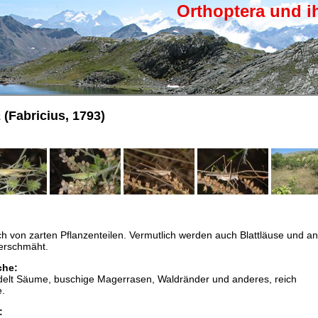
Orthoptera und i
a
(Fabricius, 1793)
ch von zarten Pflanzenteilen. Vermutlich werden auch Blattläuse und a
verschmäht.
che:
esiedelt Säume, buschige Magerrasen, Waldränder und anderes, reich
e.
: