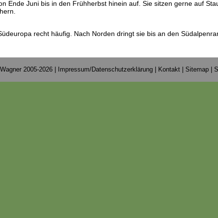
on Ende Juni bis in den Frühherbst hinein auf. Sie sitzen gerne auf St
hern.
t in Südeuropa recht häufig. Nach Norden dringt sie bis an den Südalpenra
 Wagner 2005-2026 |
Impressum/Datenschutzerklärung
|
Kontakt
|
Sitemap
|
S