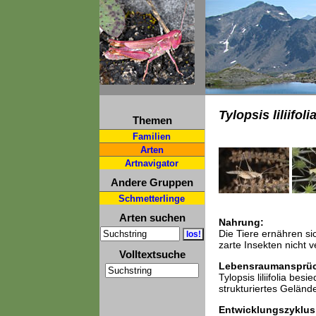
Tylopsis liliifoli
Themen
Familien
Arten
Artnavigator
Andere Gruppen
Schmetterlinge
Arten suchen
Nahrung:
Die Tiere ernähren si
zarte Insekten nicht 
Volltextsuche
Lebensraumansprü
Tylopsis liliifolia b
strukturiertes Geländ
Entwicklungszyklus