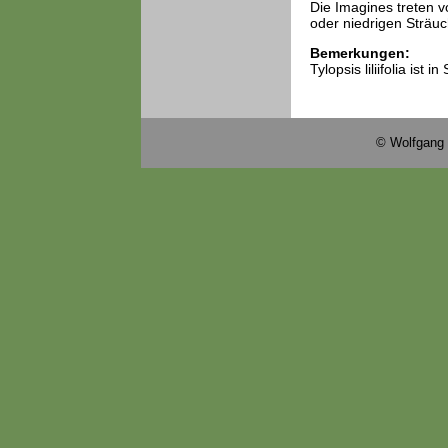
Die Imagines treten v
oder niedrigen Sträuc
Bemerkungen:
Tylopsis liliifolia is
© Wolfgang