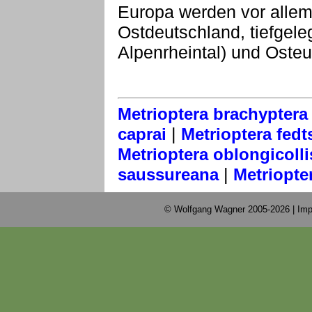
Europa werden vor allem
Ostdeutschland, tiefgele
Alpenrheintal) und Osteu
Metrioptera brachyptera
|
caprai
Metrioptera fed
Metrioptera oblongicolli
|
saussureana
Metriopter
© Wolfgang Wagner 2005-2026 |
Imp