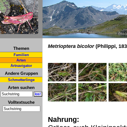
Metrioptera bicolor
(Philippi, 18
Themen
Familien
Arten
Artnavigator
Andere Gruppen
Schmetterlinge
Arten suchen
Volltextsuche
Nahrung: