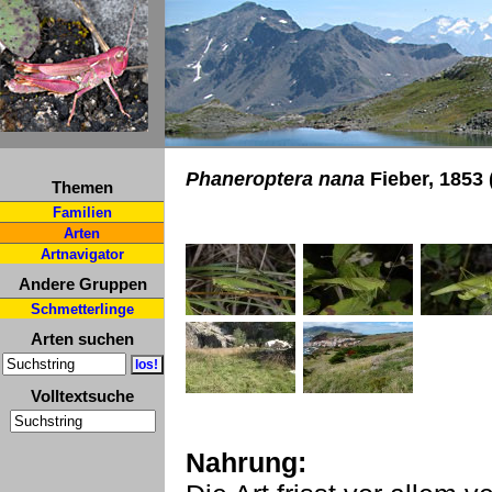
Phaneroptera nana
Fieber, 1853 
Themen
Familien
Arten
Artnavigator
Andere Gruppen
Schmetterlinge
Arten suchen
Volltextsuche
Nahrung: