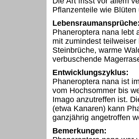
Die Art frisst vor allem 
Pflanzenteile wie Blüten 
Lebensraumansprüche
Phaneroptera nana lebt 
mit zumindest teilweiser
Steinbrüche, warme Wald
verbuschende Magerras
Entwicklungszyklus:
Phaneroptera nana ist im
vom Hochsommer bis weit
Imago anzutreffen ist. D
(etwa Kanaren) kann Ph
ganzjährig angetroffen w
Bemerkungen: