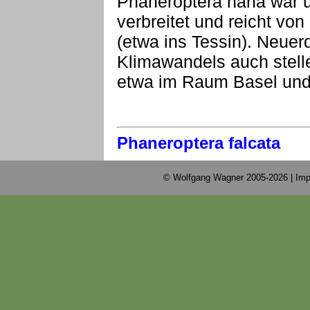
Phaneroptera nana war u
verbreitet und reicht von
(etwa ins Tessin). Neuerd
Klimawandels auch stell
etwa im Raum Basel und
Phaneroptera falcata
© Wolfgang Wagner 2005-2026 |
Imp