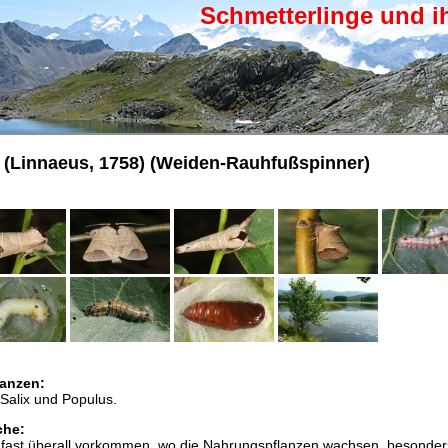
Schmetterlinge und i
(Linnaeus, 1758) (Weiden-Rauhfußspinner)
anzen:
Salix und Populus.
che:
n fast überall vorkommen, wo die Nahrungspflanzen wachsen, besonder