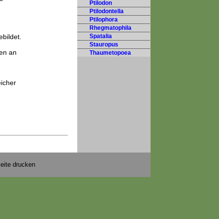
Ptilodon
Ptilodontella
Ptilophora
Rhegmatophila
bildet.
Spatalia
Stauropus
ien an
Thaumetopoea
eicher
eite drucken