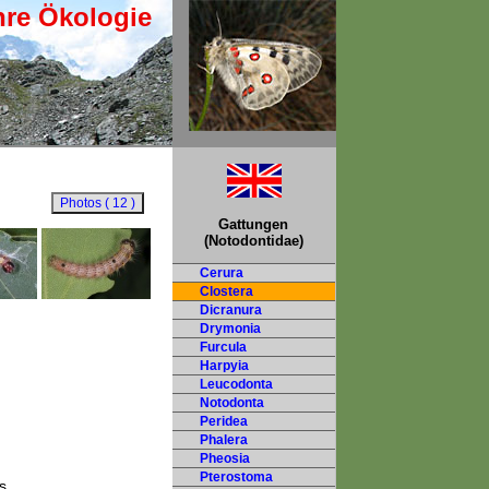
hre Ökologie
Gattungen
(Notodontidae)
Cerura
Clostera
Dicranura
Drymonia
Furcula
Harpyia
Leucodonta
Notodonta
Peridea
Phalera
Pheosia
Pterostoma
s