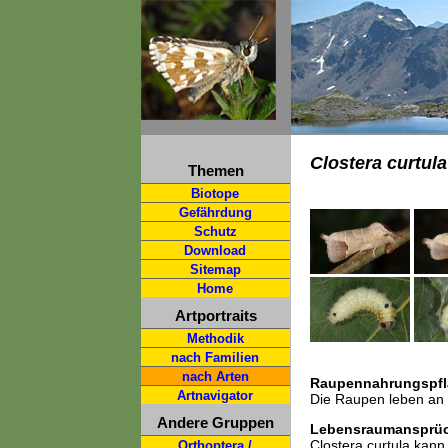
Clostera curtula
Themen
Biotope
Gefährdung
Schutz
Download
Sitemap
Home
Artportraits
Methodik
nach Familien
nach Arten
Raupennahrungspfl
Artnavigator
Die Raupen leben an 
Andere Gruppen
Lebensraumansprü
Clostera curtula kan
Orthoptera /