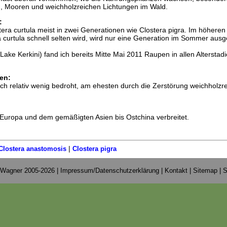
en, Mooren und weichholzreichen Lichtungen im Wald.
:
stera curtula meist in zwei Generationen wie Clostera pigra. Im höheren
 curtula schnell selten wird, wird nur eine Generation im Sommer ausge
Lake Kerkini) fand ich bereits Mitte Mai 2011 Raupen in allen Alterstad
en:
noch relativ wenig bedroht, am ehesten durch die Zerstörung weichholzr
in Europa und dem gemäßigten Asien bis Ostchina verbreitet.
|
Clostera anastomosis
Clostera pigra
 Wagner 2005-2026 |
Impressum/Datenschutzerklärung
|
Kontakt
|
Sitemap
|
S