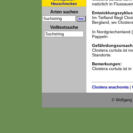
Heuschrecken
natürlich in Flussau
Arten suchen
Entwicklungszyklus
Im Tiefland fliegt Clo
Bergland, wo Clostera
Volltextsuche
In Nordgriechenland (
Pappeln.
Gefährdungsursach
Clostera curtula ist 
Standorte.
Bemerkungen:
Clostera curtula ist 
|
Clostera anachoreta
© Wolfgang