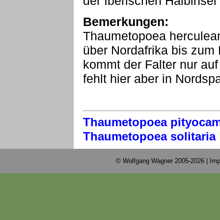
der Iberischen Halbinse
Bemerkungen:
Thaumetopoea herculean
über Nordafrika bis zum
kommt der Falter nur auf 
fehlt hier aber in Nordsp
Thaumetopoea pityoca
Thaumetopoea solitaria
© Wolfgang Wagner 2005-2026 |
Imp