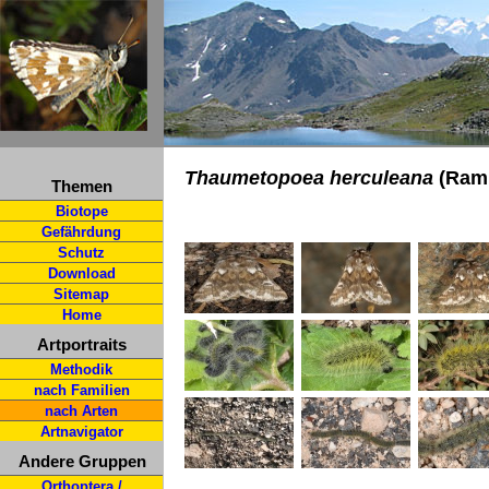
Thaumetopoea herculeana
(Ramb
Themen
Biotope
Gefährdung
Schutz
Download
Sitemap
Home
Artportraits
Methodik
nach Familien
nach Arten
Artnavigator
Andere Gruppen
Orthoptera /