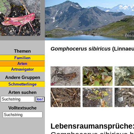
Gomphocerus sibiricus
(Linnaeu
Themen
Familien
Arten
Artnavigator
Andere Gruppen
Schmetterlinge
Arten suchen
Volltextsuche
Lebensraumansprüche