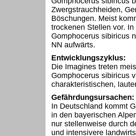
Gomphocerus sibiricus b
Zwergstrauchheiden, Ger
Böschungen. Meist kommt
trockenen Stellen vor. In
Gomphocerus sibiricus n
NN aufwärts.
Entwicklungszyklus:
Die Imagines treten meist
Gomphocerus sibiricus ve
charakteristischen, laut
Gefährdungsursachen:
In Deutschland kommt Go
in den bayerischen Alpen
nur stellenweise durch d
und intensivere landwirt