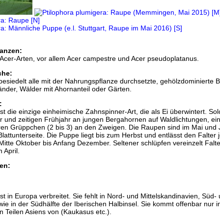
anzen:
Acer-Arten, vor allem Acer campestre und Acer pseudoplatanus.
che:
besiedelt alle mit der Nahrungspflanze durchsetzte, gehölzdominierte 
nder, Wälder mit Ahornanteil oder Gärten.
:
st die einzige einheimische Zahnspinner-Art, die als Ei überwintert. So
er und zeitigen Frühjahr an jungen Bergahornen auf Waldlichtungen, ei
eren Grüppchen (2 bis 3) an den Zweigen. Die Raupen sind im Mai und 
Blattunterseite. Die Puppe liegt bis zum Herbst und entlässt den Falter 
Mitte Oktober bis Anfang Dezember. Seltener schlüpfen vereinzelt Falte
 April.
en:
st in Europa verbreitet. Sie fehlt in Nord- und Mittelskandinavien, Süd-
wie in der Südhälfte der Iberischen Halbinsel. Sie kommt offenbar nur i
 Teilen Asiens von (Kaukasus etc.).