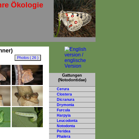
hre Ökologie
nner)
Gattungen
(Notodontidae)
Cerura
Clostera
Dicranura
Drymonia
Furcula
Harpyia
Leucodonta
Notodonta
Peridea
Phalera