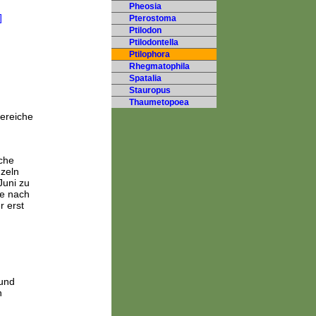
Pheosia
Pterostoma
Ptilodon
Ptilodontella
Ptilophora
Rhegmatophila
Spatalia
Stauropus
Thaumetopoea
Bereiche
lche
nzeln
Juni zu
je nach
r erst
 und
n