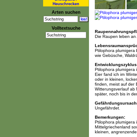
Heuschrecken
Arten suchen
Volltextsuche
Raupennahrungspfl
Die Raupen leben an 
Lebensraumansprü
Ptilophora plumigera 
wie Gebüsche, Waldrä
Entwicklungszyklus
Ptilophora plumigera i
Eier fand ich im Wint
oder in kleinen, lock
finden, meist auf der 
Witterungsverlauf ab 
später, noch bis in den
Gefährdungsursach
Ungefährdet.
Bemerkungen:
Ptilophora plumigera i
Mittelgriechenland so
kleinen, angrenzenden