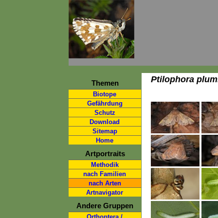
Ptilophora plum
Themen
Biotope
Gefährdung
Schutz
Download
Sitemap
Home
Artportraits
Methodik
nach Familien
nach Arten
Artnavigator
Andere Gruppen
Orthoptera /