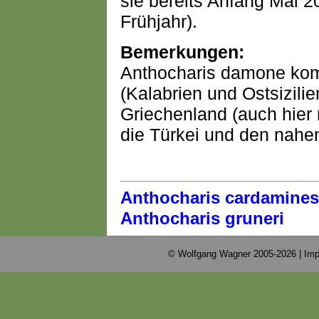
sie bereits Anfang Mai 
Frühjahr).
Bemerkungen:
Anthocharis damone komm
(Kalabrien und Ostsizil
Griechenland (auch hier 
die Türkei und den nahe
Anthocharis cardamines
Anthocharis gruneri
© Wolfgang Wagner 2005-2026 |
Imp