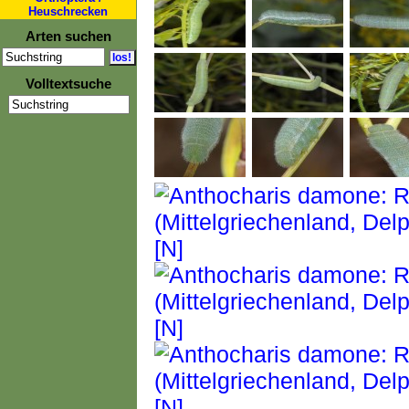
Heuschrecken
Arten suchen
Volltextsuche