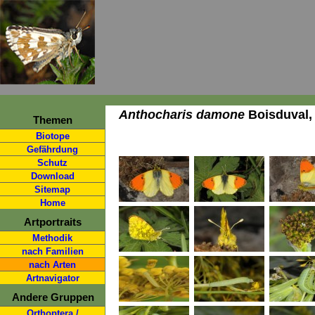
Anthocharis damone
Boisduval,
Themen
Biotope
Gefährdung
Schutz
Download
Sitemap
Home
Artportraits
Methodik
nach Familien
nach Arten
Artnavigator
Andere Gruppen
Orthoptera /