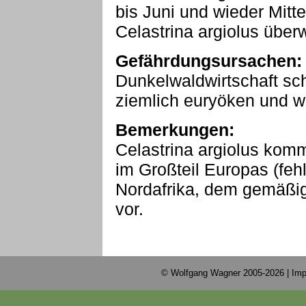
bis Juni und wieder Mitt
Celastrina argiolus überw
Gefährdungsursachen:
Dunkelwaldwirtschaft sch
ziemlich euryöken und wei
Bemerkungen:
Celastrina argiolus komm
im Großteil Europas (fehl
Nordafrika, dem gemäßi
vor.
© Wolfgang Wagner 2005-2026 |
Imp