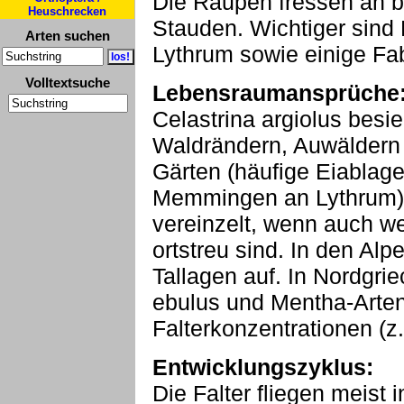
Die Raupen fressen an 
Heuschrecken
Stauden. Wichtiger sind 
Arten suchen
Lythrum sowie einige Fa
Volltextsuche
Lebensraumansprüche
Celastrina argiolus besi
Waldrändern, Auwäldern 
Gärten (häufige Eiablag
Memmingen an Lythrum). 
vereinzelt, wenn auch wei
ortstreu sind. In den Alpe
Tallagen auf. In Nordgri
ebulus und Mentha-Arte
Falterkonzentrationen (z
Entwicklungszyklus:
Die Falter fliegen meist 