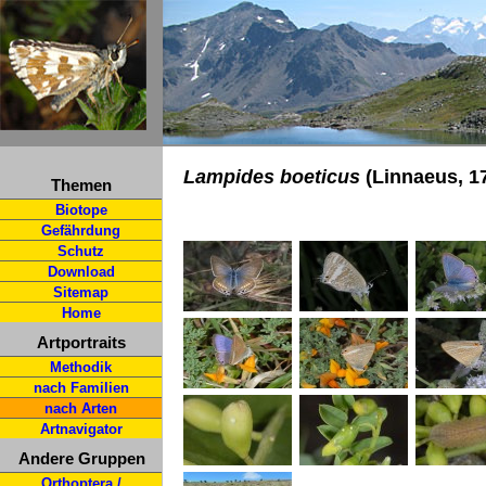
Lampides boeticus
(Linnaeus, 1
Themen
Biotope
Gefährdung
Schutz
Download
Sitemap
Home
Artportraits
Methodik
nach Familien
nach Arten
Artnavigator
Andere Gruppen
Orthoptera /